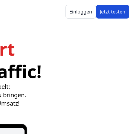
Einloggen
Jetzt testen
rt
ffic!
elt:
u bringen.
Umsatz!