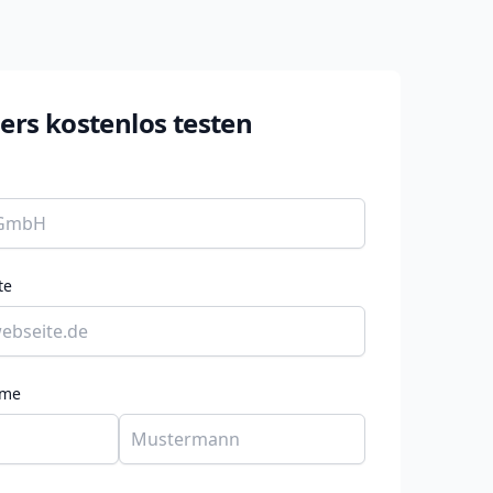
rs kostenlos testen
te
ame