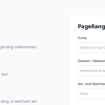
PageRange
Firma
Tage lang vollkommen
Domain / Websei
 aus.
Vor- und Nachn
rding, in welchem wir