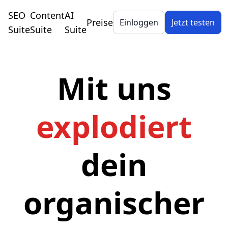
SEO
Content
AI
Preise
Einloggen
Jetzt testen
Suite
Suite
Suite
Mit uns
explodiert
dein
organischer